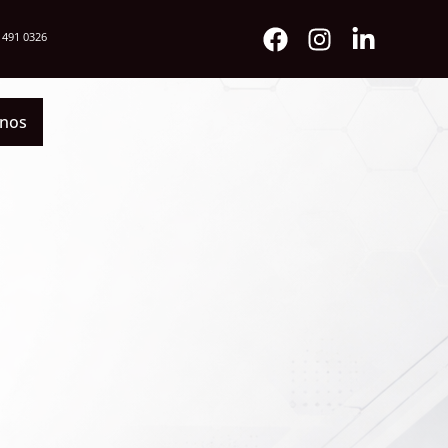
 491 0326
enos
s