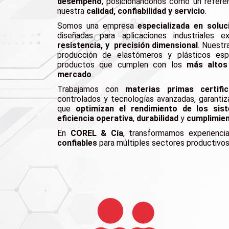
desempeño
, posicionándonos como un referen
nuestra
calidad, confiabilidad y servicio
.
Somos una empresa
especializada en soluc
diseñadas para aplicaciones industriales 
resistencia, y precisión dimensional
. Nuestr
producción de elastómeros y plásticos esp
productos que cumplen con los
más altos
mercado
.
Trabajamos con
materias primas certifi
controlados y tecnologías avanzadas, garant
que
optimizan el rendimiento de los sist
eficiencia operativa
,
durabilidad
y
cumplimien
En
COREL & Cía
, transformamos experienc
confiables
para múltiples sectores productivos