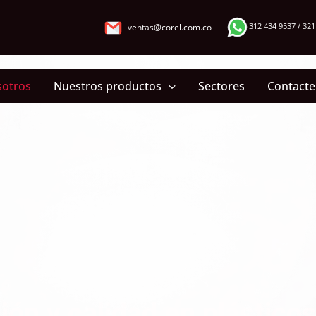
ventas@corel.com.co
312 434 9537 / 321
otros
Nuestros productos
Sectores
Contact
ión y calidad en plástico