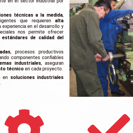
te en el sector industrial por
iones técnicas a la medida
,
exigentes que requieren
alta
a experiencia en el desarrollo y
eciales nos permite ofrecer
 estándares de calidad del
cadas
, procesos productivos
izando componentes confiables
emas industriales
, aseguran
to técnico
en cada proyecto.
ia en
soluciones industriales
.